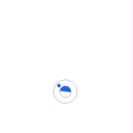
كورس وحش الموشن
عن ماذا تتكلم هذه الدورة؟ تعلم الموشن جرافيك كما ينبغي...
1,500 EGP
محمد البابلي
1,000 EGP