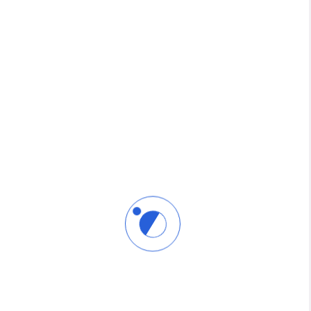
كورس وحش الموشن
عن ماذا تتكلم هذه الدورة؟ تعلم الموشن جرافيك كما ينبغي...
1,500 EGP
محمد البابلي
1,000 EGP