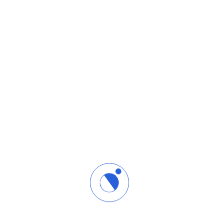
أخذنا على عاتقنا تعليم أبناء الوطن العربي مجال التصميم والجرافيك
والموشن جرافيك بإبداعية ليس لها حدود لمنافسة الأعمال العالمية في
جميع مجالات الجرافيك والموشن جرافيك بقيادة المدرب محمد البابلي
روابط تهمك
نبذة عنا
إتصل بنا
الشروط والأحكام
سياسة الخصوصية
كن مدرباً